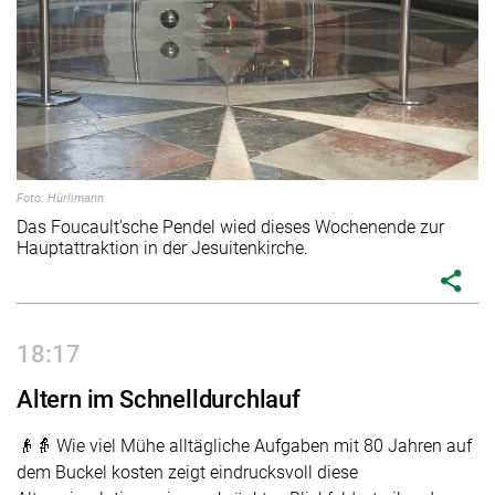
Foto: Hürlimann
Das Foucault'sche Pendel wied dieses Wochenende zur
Hauptattraktion in der Jesuitenkirche.
share
18:17
Altern im Schnelldurchlauf
👴👵 Wie viel Mühe alltägliche Aufgaben mit 80 Jahren auf
dem Buckel kosten zeigt eindrucksvoll diese