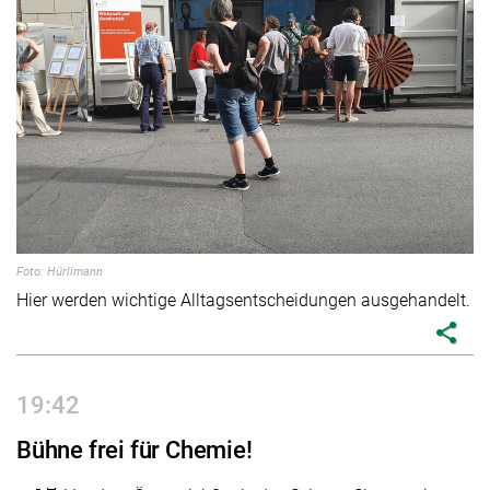
Foto: Hürlimann
Hier werden wichtige Alltagsentscheidungen ausgehandelt.
share
19:42
Bühne frei für Chemie!