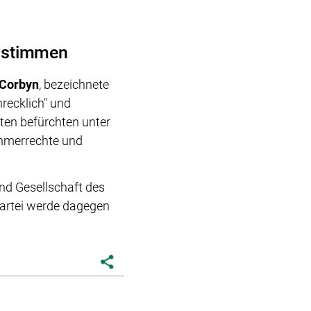
 stimmen
Corbyn
, bezeichnete
recklich" und
aten befürchten unter
ehmerrechte und
und Gesellschaft des
Partei werde dagegen
share