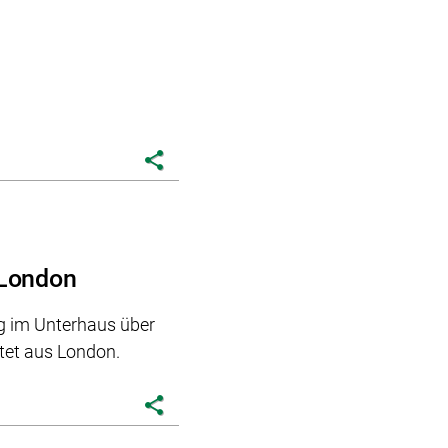
share
 London
g im Unterhaus über
tet aus London.
share