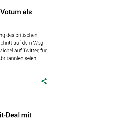
-Votum als
g des britischen
Schritt auf dem Weg
ichel auf Twitter, für
britannien seien
share
t-Deal mit