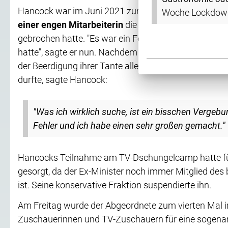
Hancock war im Juni 2021 zurückgetreten, weil er mi
Woche Lockdown
einer engen Mitarbeiterin
die selbst aufgestellten 
gebrochen hatte. "Es war ein Fehler, weil ich mich in 
hatte", sagte er nun. Nachdem ihm eine Mitspielerin er
der Beerdigung ihrer Tante alleine sitzen musste 
durfte, sagte Hancock:
"Was ich wirklich suche, ist ein bisschen Vergeb
Fehler und ich habe einen sehr großen gemacht."
Hancocks Teilnahme am TV-Dschungelcamp hatte für 
gesorgt, da der Ex-Minister noch immer Mitglied des
ist. Seine konservative Fraktion suspendierte ihn.
Am Freitag wurde der Abgeordnete zum vierten Mal i
Zuschauerinnen und TV-Zuschauern für eine sogena