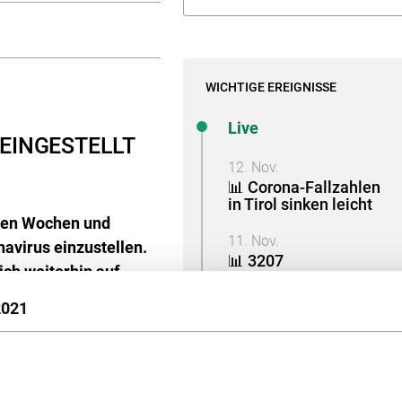
WICHTIGE EREIGNISSE
Live
EINGESTELLT
12. Nov.
📊 Corona-Fallzahlen
in Tirol sinken leicht
zten Wochen und
11. Nov.
avirus einzustellen.
📊 3207
ch weiterhin auf
Neuinfektionen und 13
weitere Covid-Tote
2021
11. Nov.
📊 Corona-Fallzahlen
in Tirol bleiben weiter
konstant