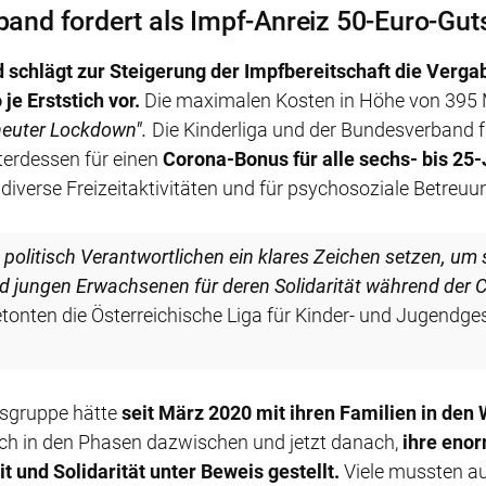
share
and fordert als Impf-Anreiz 50-Euro-Gut
10. Nov.
💉 Tiroler
Gesundheitsdirektorin
schlägt zur Steigerung der Impfbereitschaft die Verga
empfiehlt
je Erststich vor.
Die maximalen Kosten in Höhe von 395 M
Auffrischungsimpfung
rneuter Lockdown".
Die Kinderliga und der Bundesverband 
10. Nov.
terdessen für einen
Corona-Bonus für alle sechs- bis 25
💉 Aktuelle
diverse Freizeitaktivitäten und für psychosoziale Betreuu
Informationen zum
icht
Impfangebot in Tirol
 politisch Verantwortlichen ein klares Zeichen setzen, um 
onavirus-Fälle
in Tirol
9. Nov.
d jungen Erwachsenen für deren Solidarität während der
📊 Leichter Rückgang
2168). Mit Stand
der Corona-Zahlen in
tonten die Österreichische Liga für Kinder- und Jugendge
s Spitälern
.
Drei
von
Tirol, derzeit 2170
en.
aktive Fälle
Menschen
an oder mit
8. Nov.
rsgruppe hätte
seit März 2020 mit ihren Familien in den
📊 Kaum Veränderung
der Corona-Zahlen in
ch in den Phasen dazwischen und jetzt danach,
ihre eno
Tirol, derzeit 2262
 und Solidarität unter Beweis gestellt.
Viele mussten 
aktive Fälle