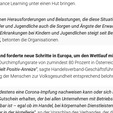
ance Learning unter einen Hut bringen.
enesener):
2096
8. Nov.
 Intensivstationen)
📊 3779
en Herausforderungen und Belastungen, die diese Situatio
Neuinfektionen und
weniger
der und Jugendliche auch die Sorgen und Ängste der Erwa
Spitalspatienten in
Erkrankungen bei Kindern und Jugendlichen steigt seit B
Österreich
share
,
betonten die Organisationen.
7. Nov.
📊 Corona-Zahlen in
Tirol erneut gesunken,
d forderte neue Schritte in Europa, um den Wettlauf m
vier Infizierte auf
Durchimpfungsrate von zumindest 80 Prozent in Österreich
Intensivstationen
Minister sucht im
ielt Positiv-Anreize"
, sagte Handelsverband-Geschäftsführe
6. Nov.
"
rag der Menschen zur Volksgesundheit entsprechend beloh
📊 Knapp über 3000
Neuinfektionen in
t sich in der TV-
Österreich
ndestens eine Corona-Impfung nachweisen kann oder sich
ona-Pandemie
 Gutschein erhalten, der bei allen Unternehmen mit Betriebs
5. Nov.
ährige in der am späten
📊 4274
bar ist – egal ob im Handel, bei körpernahen Dienstleistern
Neuinfektionen in
in der Hotellerie",
so der Vorschlag des Verbandes, der di