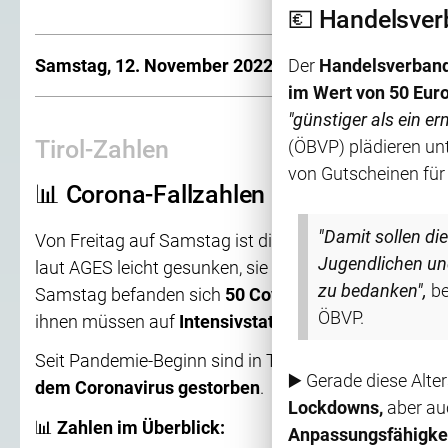
💶 Handelsverb
Samstag, 12. November 2022
Der
Handelsverband 
im Wert von 50 Euro 
"günstiger als ein e
Tirol-Zahlen
(ÖBVP) plädieren un
von Gutscheinen für 
📊 Corona-Fallzahlen in Tirol sinken le
"Damit sollen die
Von Freitag auf Samstag ist die Zahl der
aktiven Cor
Jugendlichen un
laut AGES leicht gesunken, sie liegt bei
2096
(Vortag 
zu bedanken",
be
Samstag befanden sich
50 Covid-Patienten in Tirol
ÖBVP.
ihnen müssen auf
Intensivstationen
behandelt werd
Seit Pandemie-Beginn sind in Tirol insgesamt
1434 
▶️
Gerade diese Alte
dem Coronavirus gestorben
.
Lockdowns,
aber au
📊
Zahlen im Überblick:
Anpassungsfähigkeit