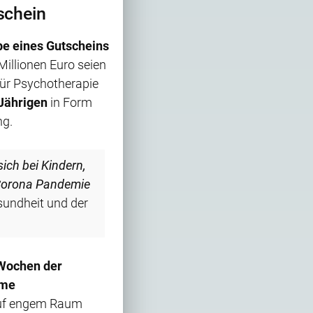
schein
be eines Gutscheins
illionen Euro seien
für Psychotherapie
-Jährigen
in Form
ng.
sich bei Kindern,
 Corona Pandemie
sundheit und der
 Wochen der
rme
auf engem Raum