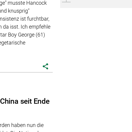
lenge" musste Hancock
und knusprig"
sistenz ist furchtbar,
 da isst. Ich empfehle
tar Boy George (61)
egetarische
share
 China seit Ende
örden haben nun die