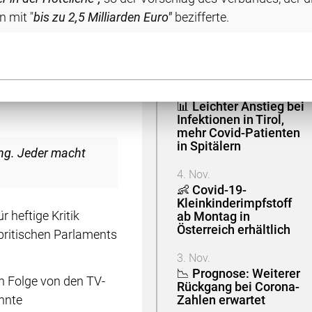
Österreich gemeldet
t einer
Affäre mit
 mit "
bis zu 2,5 Milliarden Euro"
bezifferte.
Corona-Regeln
5. Nov.
📊 Weniger registrierte
jemanden verliebt
Infektionen in Tirol
zählte, dass sie bei
und niemanden umarmen
4. Nov.
📊 Leichter Anstieg bei
Infektionen in Tirol,
mehr Covid-Patienten
in Spitälern
ung. Jeder macht
4. Nov.
👶 Covid-19-
Kleinkinderimpfstoff
heftige Kritik
ab Montag in
Österreich erhältlich
 britischen Parlaments
3. Nov.
📉 Prognose: Weiterer
n Folge von den TV-
Rückgang bei Corona-
nnte
Zahlen erwartet