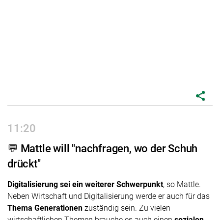
share
11:20
💬 Mattle will "nachfragen, wo der Schuh
drückt"
Digitalisierung sei ein weiterer Schwerpunkt
, so Mattle.
Neben Wirtschaft und Digitalisierung werde er auch für das
Thema Generationen
zuständig sein. Zu vielen
wirtschaftlichen Themen brauche es auch einen
sozialen