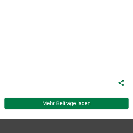
share
Mehr Beiträge laden