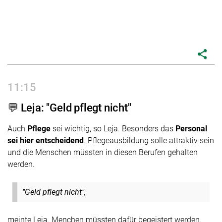
share
11:15
💬 Leja: "Geld pflegt nicht"
Auch
Pflege
sei wichtig, so Leja. Besonders das
Personal
sei hier entscheidend
. Pflegeausbildung solle attraktiv sein
und die Menschen müssten in diesen Berufen gehalten
werden.
"Geld pflegt nicht",
meinte Leja. Menchen müssten dafür begeistert werden.