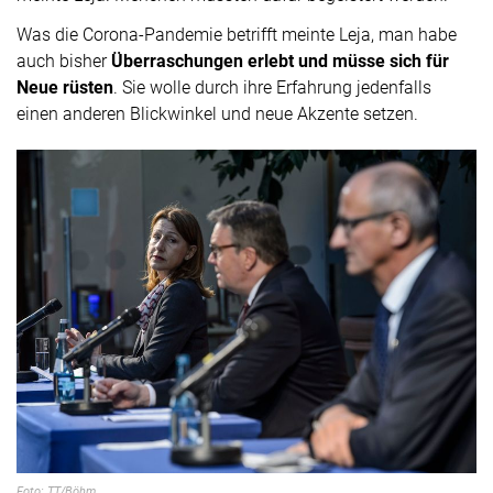
Was die Corona-Pandemie betrifft meinte Leja, man habe
auch bisher
Überraschungen erlebt und müsse sich für
Neue rüsten
. Sie wolle durch ihre Erfahrung jedenfalls
einen anderen Blickwinkel und neue Akzente setzen.
Foto: TT/Böhm