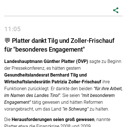
share
11:05
💬 Platter dankt Tilg und Zoller-Frischauf
für "besonderes Engagement"
Landeshauptmann Günther Platter (ÖVP)
sagte zu Beginn
der Pressekonferenz, es hätten gestern
Gesundheitslandesrat Bernhard Tilg und
Wirtschaftslandesrätin Patrizia Zoller-Frischauf
ihre
Funktionen zurücklegt. Er dankte den beiden
"für ihre Arbeit,
im Namen des Landes Tirol"
. Sie seien
"mit besonderem
Engagement"
tätig gewesen und hätten Reformen
vorangebracht, um das Land
"in Schwung"
zu halten.
Die
Herausforderungen seien groß gewesen
, nannte
Platter etwa die Finanzkrise 2008 und 2009,