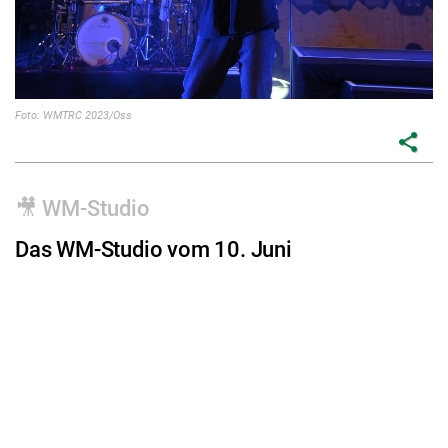
Foto: WMTRC 2023/Oss
share
🎥 WM-Studio
Das WM-Studio vom 10. Juni