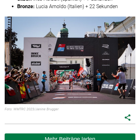
Bronze:
Lucia Arnoldo (Italien) + 22 Sekunden
Foto: WMTRC 2023/Janine Brugger
share
Mehr Beiträge laden