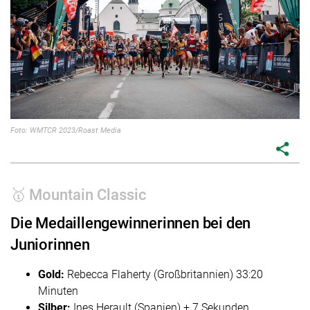
Foto: WMTCR 2023/Roast Media
share
🥇 Mountain Classic
Die Medaillengewinnerinnen bei den
Juniorinnen
Gold:
Rebecca Flaherty (Großbritannien) 33:20
Minuten
Silber:
Ines Herault (Spanien) + 7 Sekunden