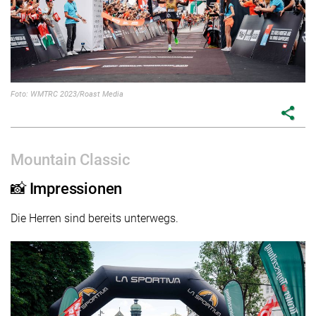
Foto: WMTRC 2023/Roast Media
share
Mountain Classic
📸 Impressionen
Die Herren sind bereits unterwegs.