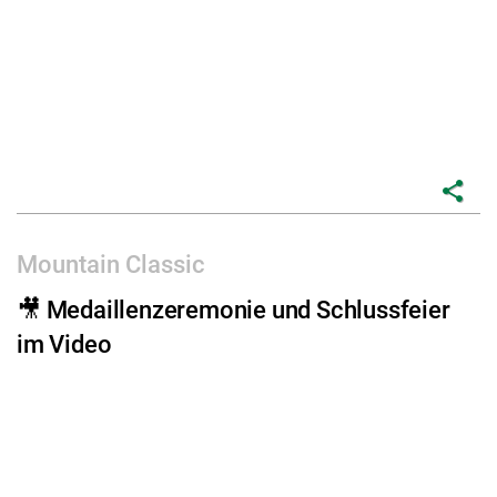
share
Mountain Classic
🎥 Medaillenzeremonie und Schlussfeier
im Video