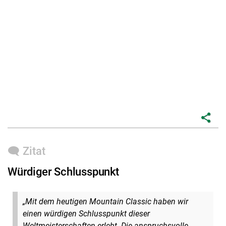
share
🗨️ Zitat
Würdiger Schlusspunkt
„Mit dem heutigen Mountain Classic haben wir
einen würdigen Schlusspunkt dieser
Weltmeisterschaften erlebt. Die anspruchsvolle