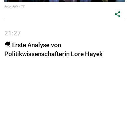
Foto: Falk / TT
share
21:27
🎥 Erste Analyse von
Politikwissenschafterin Lore Hayek