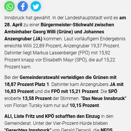
Innsbruck hat gewählt. In der Landeshauptstadt wird es
am
28. April
zu einer
Bürgermeister-Stichwahl zwischen
Amtsinhaber Georg Willi (Grüne) und Johannes
Anzengruber (JA)
kommen. Laut vorläufigem Endergebnis
erreichte Willi 22,89 Prozent, Anzengruber 19,37 Prozent.
Dahinter liegt Markus Lassenberger (FPÖ) mit 15,92
Prozent knapp vor Elisabeth Mayr (SPÖ), die auf 15,22
Prozent kam.
Bei der
Gemeinderatswahl verteidigen die Grünen mit
18,87 Prozent Platz 1
. Dahinter kam Anzengrubers
JA mit
16,83 Prozent
und die
FPÖ mit 15,21 Prozent
. Die
SPÖ
eroberte
13,58 Prozent
der Stimmen.
"Das Neue Innsbruck"
von Florian Tursky kam nur auf
10,15 Prozent
.
ALI, Liste Fritz und KPÖ schafften den Einzug
in den
Gemeinderat. Unter der Vier-Prozent-Hürde blieben
"Gerechtes Innsbruck"
von Gerald Depaoli, die
NEOS,