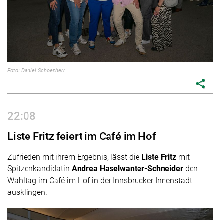
Foto: Daniel Schoenherr
share
22:08
Liste Fritz feiert im Café im Hof
Zufrieden mit ihrem Ergebnis, lässt die
Liste Fritz
mit
Spitzenkandidatin
Andrea Haselwanter-Schneider
den
Wahltag im Café im Hof in der Innsbrucker Innenstadt
ausklingen.