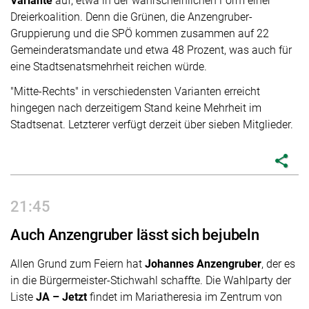
Variante
auf, etwa in der wahrscheinlichen Form einer
Dreierkoalition. Denn die Grünen, die Anzengruber-
Gruppierung und die SPÖ kommen zusammen auf 22
Gemeinderatsmandate und etwa 48 Prozent, was auch für
eine Stadtsenatsmehrheit reichen würde.
"Mitte-Rechts" in verschiedensten Varianten erreicht
hingegen nach derzeitigem Stand keine Mehrheit im
Stadtsenat. Letzterer verfügt derzeit über sieben Mitglieder.
share
21:45
Auch Anzengruber lässt sich bejubeln
Allen Grund zum Feiern hat
Johannes Anzengruber
, der es
in die Bürgermeister-Stichwahl schaffte. Die Wahlparty der
Liste
JA – Jetzt
findet im Mariatheresia im Zentrum von