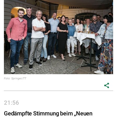
Foto: Springer/TT
share
21:56
Gedämpfte Stimmung beim „Neuen