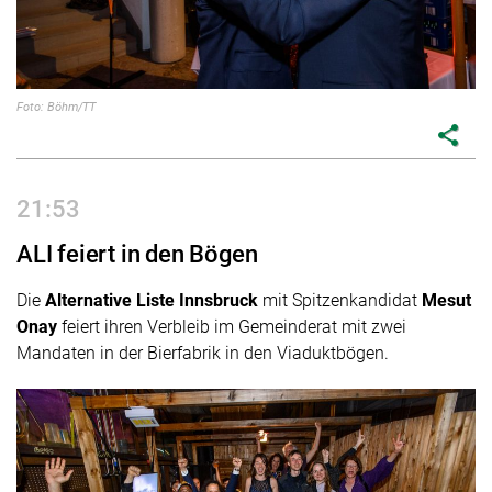
Foto: Böhm/TT
share
21:53
ALI feiert in den Bögen
Die
Alternative Liste
Innsbruck
mit Spitzenkandidat
Mesut
Onay
feiert ihren Verbleib im Gemeinderat mit zwei
Mandaten in der Bierfabrik in den Viaduktbögen.